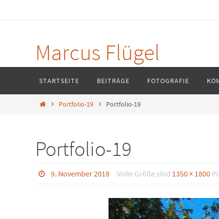
Zum
Inhalt
springen
Marcus Flügel
Zum
STARTSEITE
BEITRÄGE
FOTOGRAFIE
KO
Inhalt
springen
Home
Portfolio-19
Portfolio-19
Portfolio-19
9. November 2018
Volle Größe sind
1350 × 1800
Pi