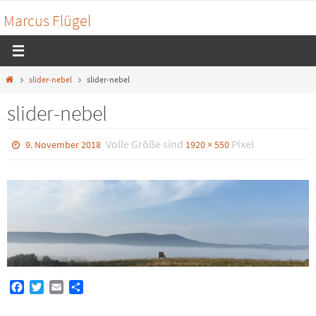
Zum
Marcus Flügel
Inhalt
springen
Home
slider-nebel
slider-nebel
slider-nebel
Volle Größe sind
Pixel
9. November 2018
1920 × 550
Facebook
Twitter
Email
Teilen